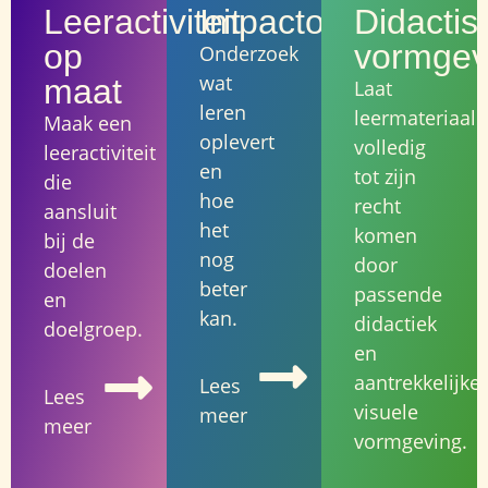
Leeractiviteit
Impactonderzoek
Didactis
op
vormgev
Onderzoek
wat
maat
Laat
leren
leermateriaal
Maak een
oplevert
volledig
leeractiviteit
en
tot zijn
die
hoe
recht
aansluit
het
komen
bij de
nog
door
doelen
beter
passende
en
kan.
didactiek
doelgroep.
en
aantrekkelijke
Lees
Lees
visuele
meer
meer
vormgeving.