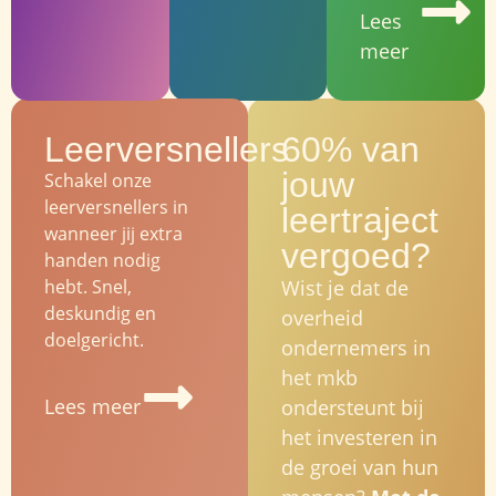
Lees
meer
Leerversnellers
60% van
jouw
Schakel onze
leerversnellers in
leertraject
wanneer jij extra
vergoed?
handen nodig
hebt. Snel,
Wist je dat
de
deskundig en
overheid
doelgericht.
ondernemers in
het mkb
Lees meer
ondersteunt
bij
het investeren in
de groei van hun